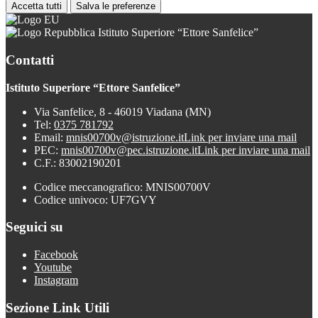
Accetta tutti
Salva le preferenze
Istituto Superiore “Ettore Sanfelice”
Contatti
Istituto Superiore “Ettore Sanfelice”
Via Sanfelice, 8 - 46019 Viadana (MN)
Tel:
0375 781792
Email:
mnis00700v@istruzione.it
Link per inviare una mail
PEC:
mnis00700v@pec.istruzione.it
Link per inviare una mail
C.F.: 83002190201
Codice meccanografico: MNIS00700V
Codice univoco: UF7GVY
Seguici su
Facebook
Youtube
Instagram
Sezione Link Utili