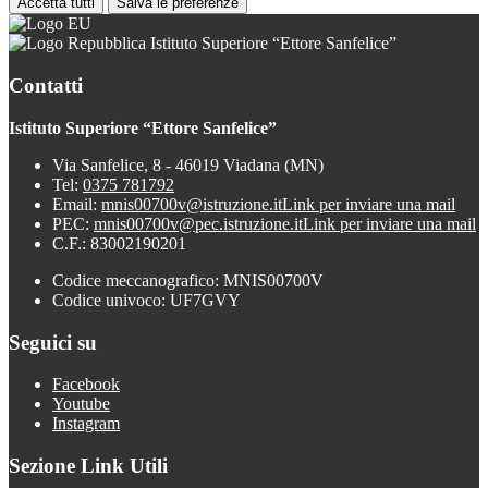
Accetta tutti
Salva le preferenze
Istituto Superiore “Ettore Sanfelice”
Contatti
Istituto Superiore “Ettore Sanfelice”
Via Sanfelice, 8 - 46019 Viadana (MN)
Tel:
0375 781792
Email:
mnis00700v@istruzione.it
Link per inviare una mail
PEC:
mnis00700v@pec.istruzione.it
Link per inviare una mail
C.F.: 83002190201
Codice meccanografico: MNIS00700V
Codice univoco: UF7GVY
Seguici su
Facebook
Youtube
Instagram
Sezione Link Utili