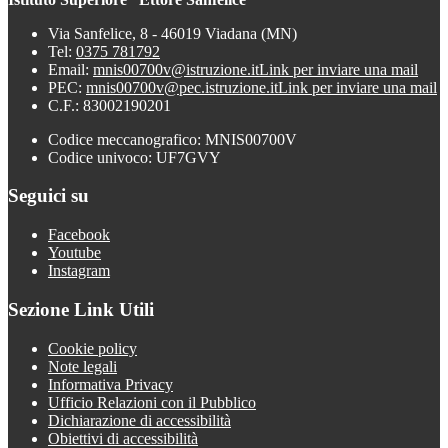
Via Sanfelice, 8 - 46019 Viadana (MN)
Tel:
0375 781792
Email:
mnis00700v@istruzione.it
Link per inviare una mail
PEC:
mnis00700v@pec.istruzione.it
Link per inviare una mail
C.F.: 83002190201
Codice meccanografico: MNIS00700V
Codice univoco: UF7GVY
Seguici su
Facebook
Youtube
Instagram
Sezione Link Utili
Cookie policy
Note legali
Informativa Privacy
Ufficio Relazioni con il Pubblico
Dichiarazione di accessibilità
Obiettivi di accessibilità