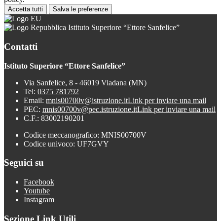
Accetta tutti
Salva le preferenze
Istituto Superiore “Ettore Sanfelice”
Contatti
Istituto Superiore “Ettore Sanfelice”
Via Sanfelice, 8 - 46019 Viadana (MN)
Tel:
0375 781792
Email:
mnis00700v@istruzione.it
Link per inviare una mail
PEC:
mnis00700v@pec.istruzione.it
Link per inviare una mail
C.F.: 83002190201
Codice meccanografico: MNIS00700V
Codice univoco: UF7GVY
Seguici su
Facebook
Youtube
Instagram
Sezione Link Utili