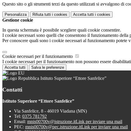
Questo sito o gli strumenti terzi da questo utilizzati si avvalgono di coo
Personalizza
Rifiuta tutti
i cookies
Accetta tutti
i cookies
Gestione cookie
In questa schermata è possibile scegliere quali cookie consentire.
I cookie necessari sono quelli che consentono il funzionamento della pi
Per conoscere quali sono i cookie necessari al funzionamento potete v
Cookie necessari per il funzionamento
I cookie necessari per il funzionamento non possono essere disabilitati.
Accetta tutti
Salva le preferenze
Istituto Superiore “Ettore Sanfelice”
Contatti
Istituto Superiore “Ettore Sanfelice”
Via Sanfelice, 8 - 46019 Viadana (MN)
Tel:
0375 781792
Email:
mnis00700v@istruzione.it
Link per inviare una mail
PEC:
mnis00700v@pec.istruzione.it
Link per inviare una mail