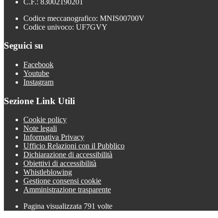
C.F.: 83002190201
Codice meccanografico: MNIS00700V
Codice univoco: UF7GVY
Seguici su
Facebook
Youtube
Instagram
Sezione Link Utili
Cookie policy
Note legali
Informativa Privacy
Ufficio Relazioni con il Pubblico
Dichiarazione di accessibilità
Obiettivi di accessibilità
Whistleblowing
Gestione consensi cookie
Amministrazione trasparente
Pagina visualizzata
791
volte