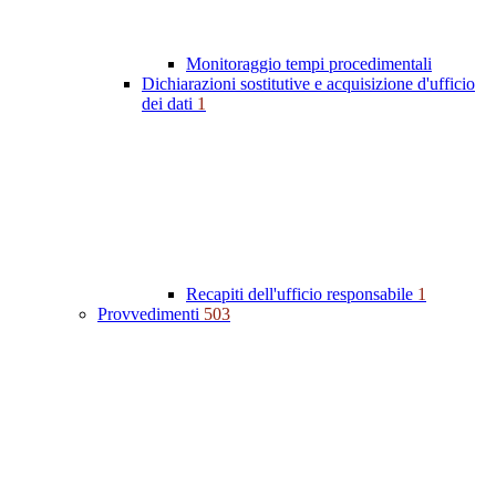
Monitoraggio tempi procedimentali
Dichiarazioni sostitutive e acquisizione d'ufficio
dei dati
1
Recapiti dell'ufficio responsabile
1
Provvedimenti
503