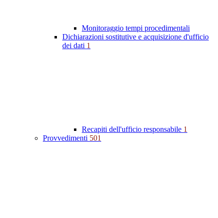
Monitoraggio tempi procedimentali
Dichiarazioni sostitutive e acquisizione d'ufficio
dei dati
1
Recapiti dell'ufficio responsabile
1
Provvedimenti
501