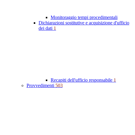
Monitoraggio tempi procedimentali
Dichiarazioni sostitutive e acquisizione d'ufficio
dei dati
1
Recapiti dell'ufficio responsabile
1
Provvedimenti
503